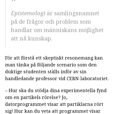
METODER
Epistemologi
är samlingsnamnet
KAPITEL 6: KÄLLOR; VILKA? HUR?
VARFÖR?
på de frågor och problem som
handlar om människans möjlighet
KAPITEL 7: ANALYS OCH
TOLKNING AV RESULTAT
att nå kunskap.
KAPITEL 8: ATT SKRIVA ETT
GYMNASIEARBETE
För att förstå ett skeptiskt resonemang kan
KAPITEL 9: BEDÖMNING AV
man tänka på följande scenario som den
GYMNASIEARBETET
duktige studenten ställs inför av sin
handledande professor vid CERN-laboratoriet.
– Hur ska du stödja dina experimentella fynd
om en partikels rörelse? Jo,
datorprogrammet visar att partiklarna rört
sig! Hur kan du veta att programmet visar