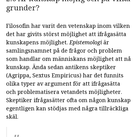
insikt
grunder?
2.3 Kunskap som ett mänskligt
projekt
Filosofin har varit den vetenskap inom vilken
2.4 Vardagligt vetande och
det har givits störst möjlighet att ifrågasätta
vetenskaplig kunskap
kunskapens möjlighet.
Epistemologi
är
2.5 En definition av kunskap
samlingsnamnet på de frågor och problem
2.6 Är kunskap möjlig och på
som handlar om människans möjlighet att nå
vilka grunder?
kunskap. Ända sedan antikens skeptiker
2.7 När vetenskapen skapar
(Agrippa, Sextus Empiricus) har det funnits
världen – är det möjligt att nå
sanningen?
olika typer av argument för att ifrågasätta
och problematisera vetandets möjligheter.
KAPITEL 3: VETENSKAPENS
Skeptiker ifrågasätter ofta om någon kunskap
GRUND
egentligen kan stödjas med några tillräckliga
skäl.
KAPITEL 4: DEN VETENSKAPLIGA
FRÅGESTÄLLNINGEN
KAPITEL 5: VETENSKAPLIGA