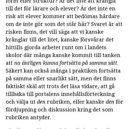
form eller struktur? Är det inte att krångla
till det för lärare och elever? Är det inte en
KAPITEL 2: KUNSKAP OCH
risk att elever kommer att bedömas hårdare
VETENSKAP
om de inte gör som det står här? Svaret är att
KAPITEL 3: VETENSKAPENS
risken finns, det vill säga att vi kanske
GRUND
krånglar till det litet, kanske försvårar det
hittills gjorda arbetet runt om i landets
KAPITEL 4: DEN VETENSKAPLIGA
FRÅGESTÄLLNINGEN
skolor där många kanske kommit till tanken
att
nu äntligen kunna fortsätta på samma sätt
.
KAPITEL 5: VETENSKAPLIGA
Säkert kan också många i praktiken fortsätta
METODER
på samma eller snarlikt sätt, men det finns
KAPITEL 6: KÄLLOR; VILKA? HUR?
faktiskt skäl att trots det läsa vidare, att gå
VARFÖR?
tillbaka till portalens innehållsförteckning
och välja ut
den
rubriken, eller kanske
den
för
KAPITEL 7: ANALYS OCH
TOLKNING AV RESULTAT
fördjupning och diskussion kring det som
rubriken antyder.
KAPITEL 8: ATT SKRIVA ETT
GYMNASIEARBETE