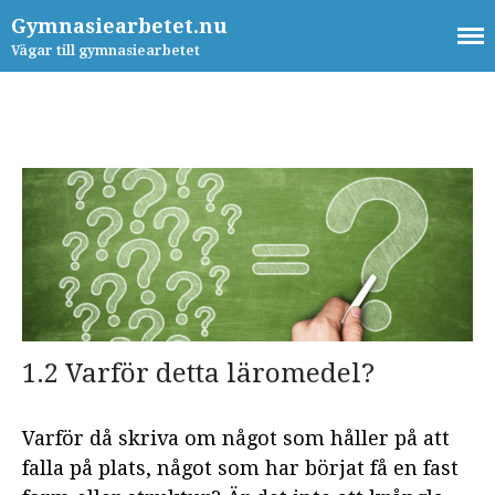
Gymnasiearbetet.nu
Vägar till gymnasiearbetet
Hem
Om oss
Innehåll
KAPITEL 1: INTRODUKTION
1.1 Till och för lärare och elever
på gymnasieskolans
högskoleförberedande program
1.2 Varför detta läromedel?
1.2 Varför detta läromedel?
1.3 Därför detta läromedel!
Varför då skriva om något som håller på att
falla på plats, något som har börjat få en fast
1.4 Grundprinciper, struktur och
några viktiga frågor