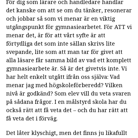
För dig som lärare och handledare handlar
det kanske om att se om du tänker, resonerar
KAPITEL 9: BEDÖMNING AV
GYMNASIEARBETET
och jobbar så som vi menar är en viktig
utgångspunkt för gymnasiearbetet. För ATT vi
menar det, är för att vårt syfte är att
förtydliga det som inte sällan skrivs lite
svepande, lite som att man tar för givet att
alla läsare får samma bild av vad ett komplett
gymnasiearbete är. Så är det givetvis inte. Vi
har helt enkelt utgått ifrån oss själva: Vad
menar jag med högskoleförberedd? Vilken
nivå är godkänd? Som elev vill du veta svaren
på sådana frågor. I en målstyrd skola har du
också rätt att få veta det – och du har rätt att
få veta det i förväg.
Det låter klyschigt, men det finns ju likafullt