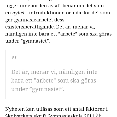
ligger innebörden av att benämna det som
en
nyhet
i introduktionen och därför det som
ger gymnasiearbetet dess
existensberättigande. Det är, menar vi,
nämligen inte bara ett ”arbete” som ska göras
under ”gymnasiet”.
Det är, menar vi, nämligen inte
bara ett ”arbete” som ska göras
under ”gymnasiet”.
Nyheten kan utläsas som ett antal faktorer i
[1]
Skolverkets skrift Gymnasieskola 2011
: