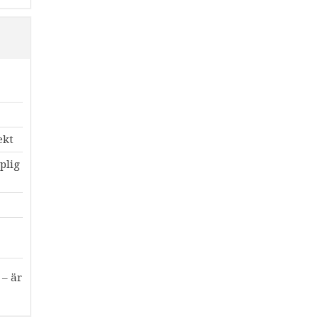
ekt
plig
 – är